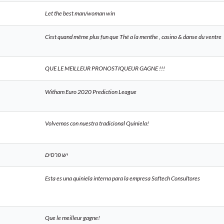
Let the best man/woman win
C’est quand même plus fun que Thé a la menthe , casino & danse du ventre
QUE LE MEILLEUR PRONOSTIQUEUR GAGNE !!!
Witham Euro 2020 Prediction League
Volvemos con nuestra tradicional Quiniela!
יש פרסים
Esta es una quiniela interna para la empresa Softech Consultores
Que le meilleur gagne!