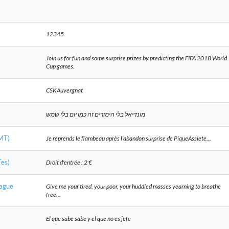
12345
Join us for fun and some surprise prizes by predicting the FIFA 2018 World
Cup games.
CSKAuvergnat
מונדיאל בלי הימורים זה כמו יום בלי שמש
CMT)
Je reprends le flambeau après l'abandon surprise de PiqueAssiete...
Tes)
Droit d'entrée : 2 €
eague
Give me your tired, your poor, your huddled masses yearning to breathe
free...
El que sabe sabe y el que no es jefe