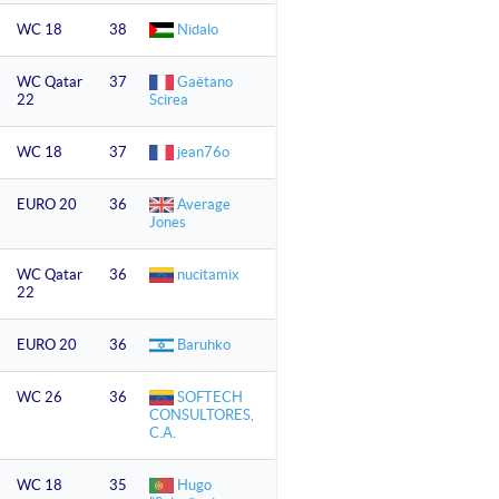
WC 18
38
Nidalo
WC Qatar
37
Gaëtano
22
Scirea
WC 18
37
jean76o
EURO 20
36
Average
Jones
WC Qatar
36
nucitamix
22
EURO 20
36
Baruhko
WC 26
36
SOFTECH
CONSULTORES,
C.A.
WC 18
35
Hugo