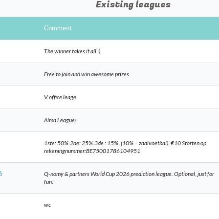
Existing leagues
Comment
The winner takes it all :)
Free to join and win awesome prizes
V office leage
Alma League!
1ste: 50%.2de: 25%.3de : 15% .(10% = zaalvoetbal). €10 Storten op
rekeningnummer:BE75001786104951
6
Q-nomy & partners World Cup 2026 prediction league. Optional, just for
fun.
wc