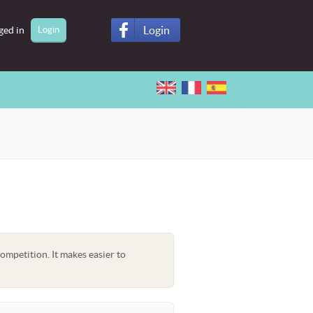
Login
ged in
ompetition. It makes easier to