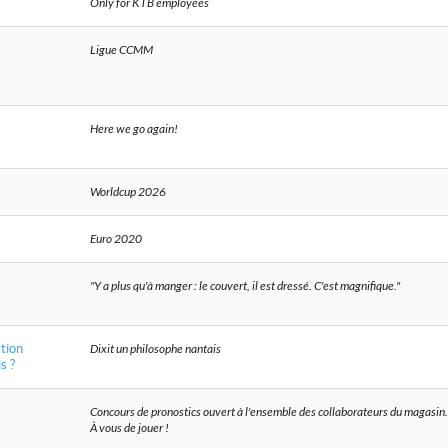
Only for KTB employees
Ligue CCMM
Here we go again!
Worldcup 2026
Euro 2020
"Y a plus qu'à manger : le couvert, il est dressé. C'est magnifique."
tion
Dixit un philosophe nantais
s ?
Concours de pronostics ouvert à l'ensemble des collaborateurs du magasin.
À vous de jouer !