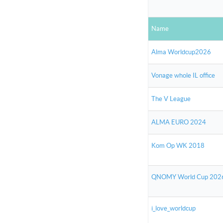
Name
Alma Worldcup2026
Vonage whole IL office
The V League
ALMA EURO 2024
Kom Op WK 2018
QNOMY World Cup 202
i_love_worldcup