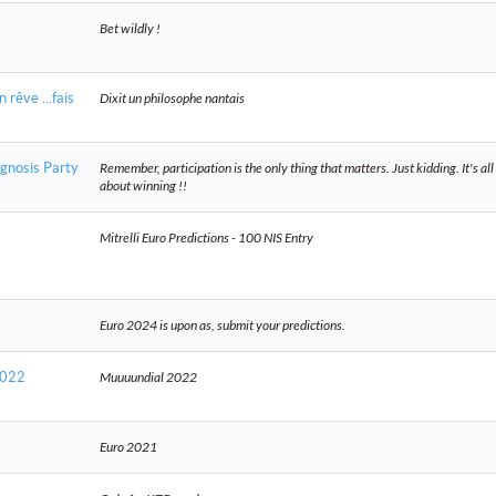
Bet wildly !
rêve ...fais
Dixit un philosophe nantais
nosis Party
Remember, participation is the only thing that matters. Just kidding. It's all
about winning !!
Mitrelli Euro Predictions - 100 NIS Entry
Euro 2024 is upon as, submit your predictions.
2022
Muuuundial 2022
Euro 2021