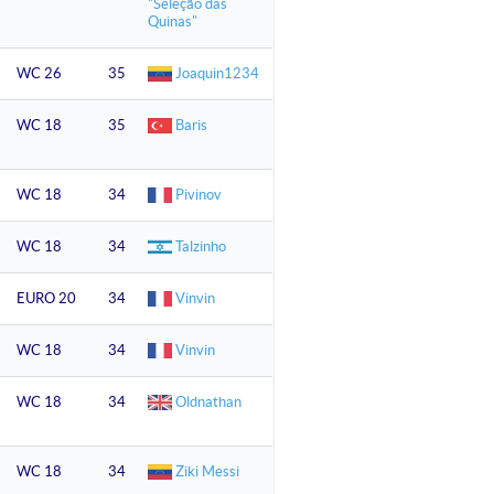
"Seleção das
Quinas"
WC 26
35
Joaquin1234
WC 18
35
Baris
WC 18
34
Pivinov
WC 18
34
Talzinho
EURO 20
34
Vinvin
WC 18
34
Vinvin
WC 18
34
Oldnathan
WC 18
34
Ziki Messi