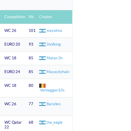
Competition
Nb
Creator
WC 26
101
mayalma
EURO 20
93
Shofking
WC 18
85
Matan Sh
EURO 24
85
Mayayitzhaki
WC 18
80
Verheggen10s
WC 26
77
Baruhko
WC Qatar
68
the_eagle
22