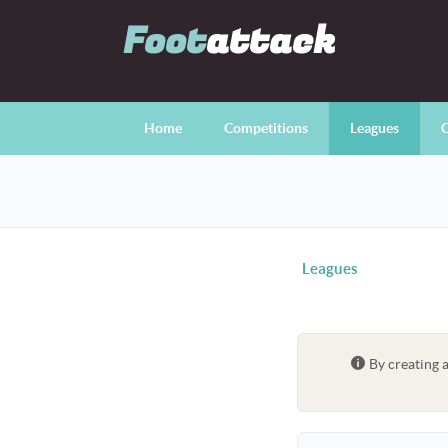
Foot
attack
Home
Competitions
Leagues
C
Leagues
By creating 