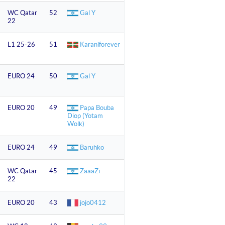
WC Qatar
52
Gal Y
22
L1 25-26
51
Karaniforever
EURO 24
50
Gal Y
EURO 20
49
Papa Bouba
Diop (Yotam
Wolk)
EURO 24
49
Baruhko
WC Qatar
45
ZaaaZi
22
EURO 20
43
jojo0412