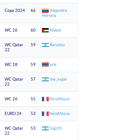
Copa 2024
66
Alejandro
Herrera
WC 26
60
Nidalo
WC Qatar
59
Baruhko
22
WC 18
59
arik
WC Qatar
57
the_eagle
22
WC 26
55
NicoMosco
EURO 24
53
NicoMosco
WC Qatar
53
Gigi10
22