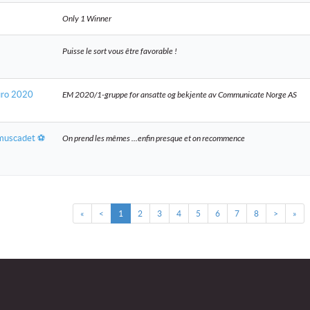
Only 1 Winner
Puisse le sort vous être favorable !
uro 2020
EM 2020/1-gruppe for ansatte og bekjente av Communicate Norge AS
muscadet ⚽️
On prend les mêmes ...enfin presque et on recommence
«
<
1
2
3
4
5
6
7
8
>
»