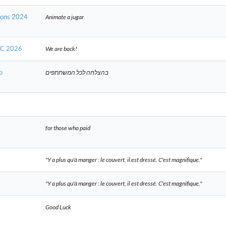
ions 2024
Animate a jugar
WC 2026
We are back!
p
בהצלחה לכל המשתתפים
for those who paid
"Y a plus qu'à manger : le couvert, il est dressé. C'est magnifique."
"Y a plus qu'à manger : le couvert, il est dressé. C'est magnifique."
Good Luck