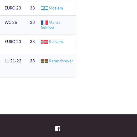
EURO 20
33
Moalem
WC 26
33
Maitre
Sekhou
EURO 20
33
Kleivers
L1 21-22
33
Karaniforever