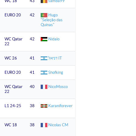
WC 18
43
samba99
EURO 20
42
Hugo
"Seleção das
Quinas"
WC Qatar
42
Nidalo
22
WC 26
41
דניאל IT
EURO 20
41
Shofking
WC Qatar
40
NicoMosco
22
L1 24-25
38
Karaniforever
WC 18
38
Nicolas CM